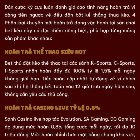
Dân cược kỳ cựu luôn đánh giá cao tính năng hoàn trả vì
dòng tiền ngược về đều đặn bất kể thắng thua kèo. 4
Phân loại khuyến mãi hoàn trả đang vận hành tại sân chơi
bet kèo này có đặc điểm riêng biệt, phù hợp từng mảng
sản phẩm khác nhau:
Hoàn trả thể thao siêu hot
Bet thủ đặt kèo thể thao tại các sảnh K-Sports, C-Sports,
I-Sports nhận hoàn đầy đủ 100% tỷ lệ 1,5% mỗi ngày
không giới hạn. Tiền hoàn cập nhật tự động về ví chính
sau khi hệ thống kết toán vào 12 giờ trưa ngày hôm sau,
không cần yêu cầu thủ công.
Hoàn trả Casino live tỷ lệ 0,8%
Sảnh Casino live hợp tác Evolution, SA Gaming, DG Gaming
áp dụng mức hoàn 0,8% tổng cược mỗi ngày, tối đa 10
triệu đồng. Mức hoàn nhỉnh hơn mặt bằng chung khu vực,