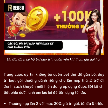
Ưu đãi định kỳ hỗ trợ duy trì nguồn vốn khi tham gia dài hạn
Trang cược uy tín không bỏ quên bet thủ đã gắn bó, duy
trì loạt gói thưởng dành riêng cho lần nạp thứ 2 trở đi.
Danh sách khuyến mãi hiện đang áp dụng được liệt kê chi
tiết phía dưới, anh em lưu lại để tận dụng tối đa:
Thưởng nạp lần 2 với mức 20% giá trị gửi, tối đa 5 triệu