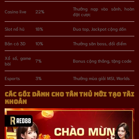
Thưởng nạp vào sảnh, hoàn
Casino live
22%
đặt cược
Slot nổ hũ
18%
Đua top, Jackpot cộng dồn
Bắn cá 3D
10%
Thưởng săn boss, đổi điểm
Xổ số, game
7%
Bonus cộng thắng, tặng code
bài
Esports
3%
Thưởng mùa giải MSI, Worlds
Các gói dành cho tân thủ mới tạo tài
khoản