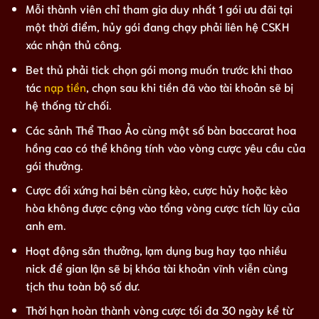
Mỗi thành viên chỉ tham gia duy nhất 1 gói ưu đãi tại
một thời điểm, hủy gói đang chạy phải liên hệ CSKH
xác nhận thủ công.
Bet thủ phải tick chọn gói mong muốn trước khi thao
tác
nạp tiền
, chọn sau khi tiền đã vào tài khoản sẽ bị
hệ thống từ chối.
Các sảnh Thể Thao Ảo cùng một số bàn baccarat hoa
hồng cao có thể không tính vào vòng cược yêu cầu của
gói thưởng.
Cược đối xứng hai bên cùng kèo, cược hủy hoặc kèo
hòa không được cộng vào tổng vòng cược tích lũy của
anh em.
Hoạt động săn thưởng, lạm dụng bug hay tạo nhiều
nick để gian lận sẽ bị khóa tài khoản vĩnh viễn cùng
tịch thu toàn bộ số dư.
Thời hạn hoàn thành vòng cược tối đa 30 ngày kể từ