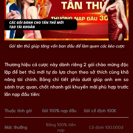
Gói tân thủ giúp tăng vốn ban đầu để làm quen các kèo cược
Thương hiệu cá cược này dành riêng 2 gói chào mừng độc
lập để bet thủ mới tự do lựa chọn theo sở thích cùng khả
năng tài chính. Bảng chi tiết phía dưới giúp anh em so
sánh trực quan, chốt nhanh gói khuyến mãi phù hợp trước
lần nạp đầu tiên:
Thuộc tính gói
Gói 100% nạp đầu
Gói cố định 100K
Bằng 100% tiền
Mức thưởng
Cố định 100.000đ
nạp