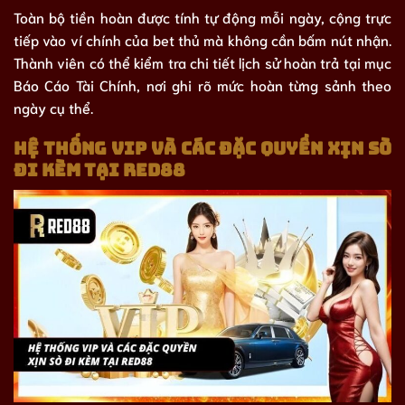
Toàn bộ tiền hoàn được tính tự động mỗi ngày, cộng trực
tiếp vào ví chính của bet thủ mà không cần bấm nút nhận.
Thành viên có thể kiểm tra chi tiết lịch sử hoàn trả tại mục
Báo Cáo Tài Chính, nơi ghi rõ mức hoàn từng sảnh theo
ngày cụ thể.
Hệ thống VIP và các đặc quyền xịn sò
đi kèm tại Red88