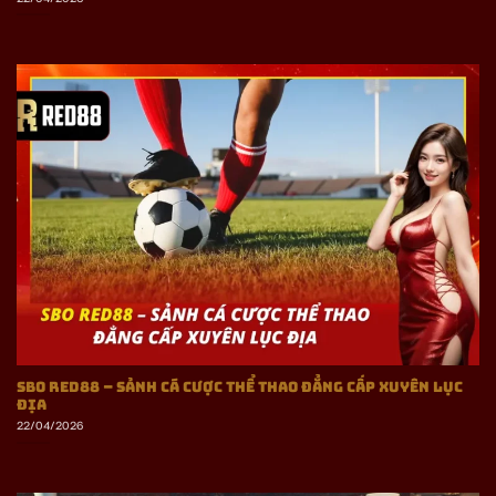
SBO RED88 – Sảnh Cá Cược Thể Thao Đẳng Cấp Xuyên Lục
Địa
22/04/2026