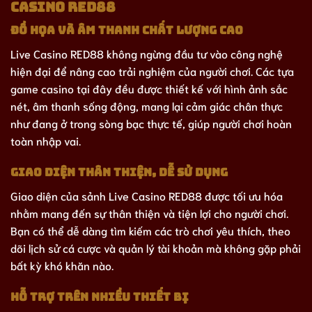
Casino RED88
Đồ Họa và Âm Thanh Chất Lượng Cao
Live Casino RED88 không ngừng đầu tư vào công nghệ
hiện đại để nâng cao trải nghiệm của người chơi. Các tựa
game casino tại đây đều được thiết kế với hình ảnh sắc
nét, âm thanh sống động, mang lại cảm giác chân thực
như đang ở trong sòng bạc thực tế, giúp người chơi hoàn
toàn nhập vai.
Giao Diện Thân Thiện, Dễ Sử Dụng
Giao diện của sảnh Live Casino RED88 được tối ưu hóa
nhằm mang đến sự thân thiện và tiện lợi cho người chơi.
Bạn có thể dễ dàng tìm kiếm các trò chơi yêu thích, theo
dõi lịch sử cá cược và quản lý tài khoản mà không gặp phải
bất kỳ khó khăn nào.
Hỗ Trợ Trên Nhiều Thiết Bị