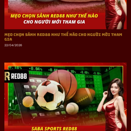
Mẹo Chọn Sảnh RED88 Như Thế Nào Cho Người Mới Tham
Gia
22/04/2026