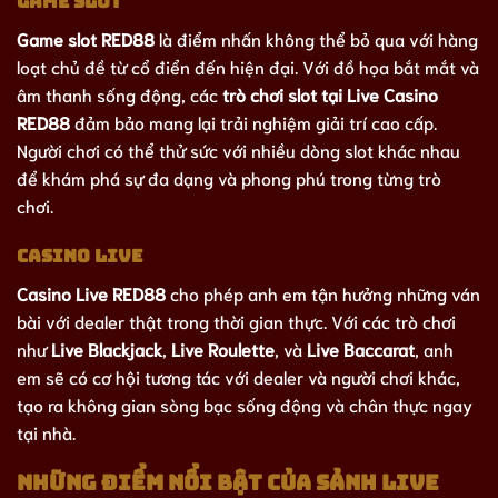
Game Slot
Game slot RED88
là điểm nhấn không thể bỏ qua với hàng
loạt chủ đề từ cổ điển đến hiện đại. Với đồ họa bắt mắt và
âm thanh sống động, các
trò chơi slot tại Live Casino
RED88
đảm bảo mang lại trải nghiệm giải trí cao cấp.
Người chơi có thể thử sức với nhiều dòng slot khác nhau
để khám phá sự đa dạng và phong phú trong từng trò
chơi.
Casino Live
Casino Live RED88
cho phép anh em tận hưởng những ván
bài với dealer thật trong thời gian thực. Với các trò chơi
như
Live Blackjack
,
Live Roulette
, và
Live Baccarat
, anh
em sẽ có cơ hội tương tác với dealer và người chơi khác,
tạo ra không gian sòng bạc sống động và chân thực ngay
tại nhà.
Những Điểm Nổi Bật Của Sảnh Live