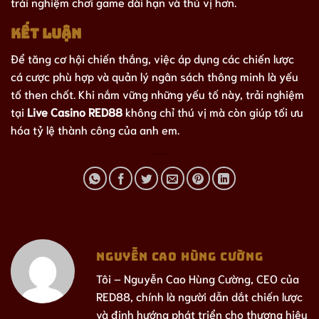
trải nghiệm chơi game dài hạn và thú vị hơn.
Kết luận
Để tăng cơ hội chiến thắng, việc áp dụng các chiến lược
cá cược phù hợp và quản lý ngân sách thông minh là yếu
tố then chốt. Khi nắm vững những yếu tố này, trải nghiệm
tại
Live Casino RED88
không chỉ thú vị mà còn giúp tối ưu
hóa tỷ lệ thành công của anh em.
NGUYỄN CAO HÙNG CƯỜNG
Tôi – Nguyễn Cao Hùng Cường, CEO của
RED88, chính là người dẫn dắt chiến lược
và định hướng phát triển cho thương hiệu