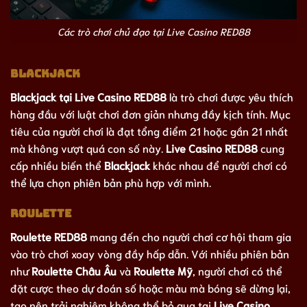
Các trò chơi chủ đạo tại Live Casino RED88
Blackjack
Blackjack tại Live Casino RED88
là trò chơi được yêu thích
hàng đầu với luật chơi đơn giản nhưng đầy kịch tính. Mục
tiêu của người chơi là đạt tổng điểm 21 hoặc gần 21 nhất
mà không vượt quá con số này.
Live Casino RED88
cung
cấp nhiều biến thể
Blackjack
khác nhau để người chơi có
thể lựa chọn phiên bản phù hợp với mình.
Roulette
Roulette RED88
mang đến cho người chơi cơ hội tham gia
vào trò chơi xoay vòng đầy hấp dẫn. Với nhiều phiên bản
như
Roulette Châu Âu
và
Roulette Mỹ
, người chơi có thể
đặt cược theo dự đoán số hoặc màu mà bóng sẽ dừng lại,
tạo nên trải nghiệm không thể bỏ qua tại
Live Casino