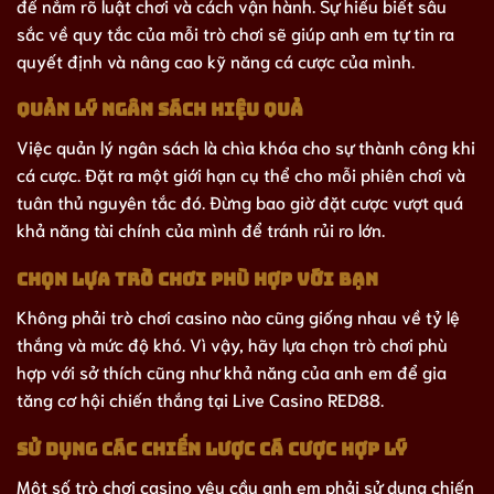
để nắm rõ luật chơi và cách vận hành. Sự hiểu biết sâu
sắc về quy tắc của mỗi trò chơi sẽ giúp anh em tự tin ra
quyết định và nâng cao kỹ năng cá cược của mình.
Quản Lý Ngân Sách Hiệu Quả
Việc quản lý ngân sách là chìa khóa cho sự thành công khi
cá cược. Đặt ra một giới hạn cụ thể cho mỗi phiên chơi và
tuân thủ nguyên tắc đó. Đừng bao giờ đặt cược vượt quá
khả năng tài chính của mình để tránh rủi ro lớn.
Chọn Lựa Trò Chơi Phù Hợp Với Bạn
Không phải trò chơi casino nào cũng giống nhau về tỷ lệ
thắng và mức độ khó. Vì vậy, hãy lựa chọn trò chơi phù
hợp với sở thích cũng như khả năng của anh em để gia
tăng cơ hội chiến thắng tại Live Casino RED88.
Sử Dụng Các Chiến Lược Cá Cược Hợp Lý
Một số trò chơi casino yêu cầu anh em phải sử dụng chiến