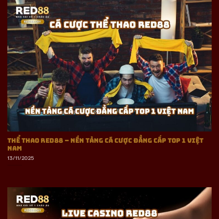
Thể Thao RED88 – Nền tảng cá cược đẳng cấp Top 1 Việt
Nam
13/11/2025