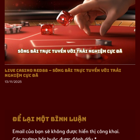
Live Casino RED88 – Sòng bài trực tuyến với trải
nghiệm cực đã
13/11/2025
Để lại một bình luận
Email của bạn sẽ không được hiển thị công khai.
Các trường bắt buộc được đánh dấu
*