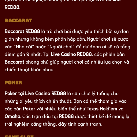
RED88
.
Baccarat
Baccarat RED88
là trò chơi bài được yêu thích bởi sự đơn
giản nhưng không kém phần hấp dẫn. Người chơi sẽ cược
vào “Nhà cái” hoặc “Người chơi” để dự đoán ai sẽ có tổng
điểm gần 9 nhất. Tại
Live Casino RED88
, các phiên bản
Baccarat
phong phú giúp người chơi có nhiều lựa chọn và
chiến thuật khác nhau.
Poker
Poker tại Live Casino RED88
là sân chơi lý tưởng cho
những ai yêu thích chiến thuật. Bạn có thể tham gia vào
các bàn
Poker
với nhiều biến thể như
Texas Hold’em
và
Omaha
. Các trận đấu tại
RED88
được thiết kế để mang lại
trải nghiệm căng thẳng, đầy tính cạnh tranh.