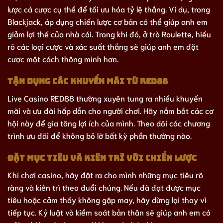
lược cá cược cụ thể để tối ưu hóa tỷ lệ thắng. Ví dụ, trong
Blackjack, áp dụng chiến lược cơ bản có thể giúp anh em
giảm lợi thế của nhà cái. Trong khi đó, ở trò Roulette, hiểu
rõ các loại cược và xác suất thắng sẽ giúp anh em đặt
cược một cách thông minh hơn.
Tận Dụng Các Khuyến Mãi Từ RED88
Live Casino RED88 thường xuyên tung ra nhiều khuyến
mãi và ưu đãi hấp dẫn cho người chơi. Hãy nắm bắt các cơ
hội này để gia tăng lợi ích của mình. Theo dõi các chương
trình ưu đãi để không bỏ lỡ bất kỳ phần thưởng nào.
Đặt Mục Tiêu Và Kiên Trì Với Chiến Lược
Khi chơi casino, hãy đặt ra cho mình những mục tiêu rõ
ràng và kiên trì theo đuổi chúng. Nếu đã đạt được mục
tiêu hoặc cảm thấy không gặp may, hãy dừng lại thay vì
tiếp tục. Kỷ luật và kiểm soát bản thân sẽ giúp anh em có