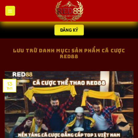
Chuyển
đến
nội
dung
ĐĂNG KÝ
LƯU TRỮ DANH MỤC:
SẢN PHẨM CÁ CƯỢC
RED88
13
Th11