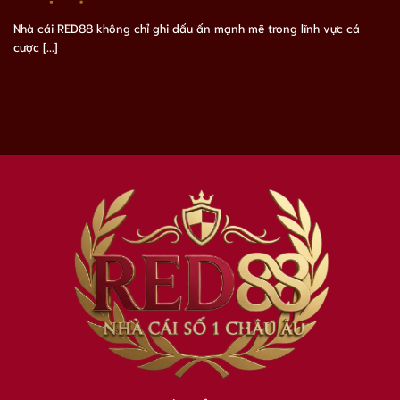
Nhà cái RED88 không chỉ ghi dấu ấn mạnh mẽ trong lĩnh vực cá
cược [...]